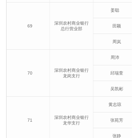
姜聪
深圳农村商业银行
69
田颖
总行营业部
周岚
周沛
深圳农村商业银行
70
邱瑞萱
龙岗支行
吴凯彬
黄志琼
深圳农村商业银行
71
张苑芳
龙华支行
张静