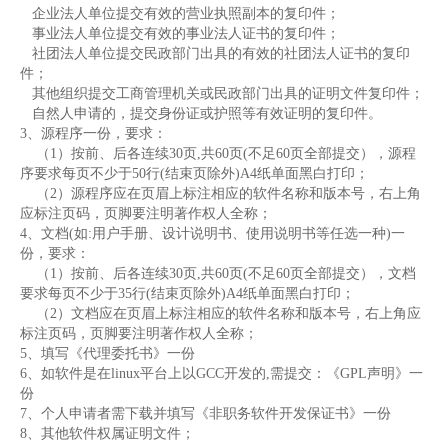
企业法人单位提交有效的营业执照副本的复印件；
事业法人单位提交有效的事业法人证书的复印件；
社团法人单位提交民政部门出具的有效的社团法人证书的复印
件；
其他组织提交工商管理机关或民政部门出具的证明文件复印件；
自然人申请的，提交身份证或护照等有效证明的复印件。
3、源程序一份，要求：
（1）按前、后各连续30页,共60页(不足60页全部提交），源程
序要求每页不少于50行(结束页除外)A4纸单面黑白打印；
（2）源程序应在页眉上标注相应的软件名称和版本号，右上角
应标注页码，页脚要注明著作权人全称；
4、文档(如:用户手册、设计说明书、使用说明书等任选一种)一
份，要求：
（1）按前、后各连续30页,共60页(不足60页全部提交），文档
要求每页不少于35行(结束页除外)A4纸单面黑白打印；
（2）文档应在页眉上标注相应的软件名称和版本号，右上角应
标注页码，页脚要注明著作权人全称；
5、填写《代理委托书》一份
6、如软件是在linux平台上以GCC开发的,需提交：《GPL声明》一
份
7、个人申请者需下载并填写《非职务软件开发保证书》一份
8、其他软件权属证明文件；