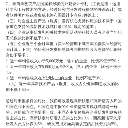
C、非简单改变产品图案和形状的外观设计专利（主要是指：运用
科学和工程技术的方法，经过研究与开发过程得到的外观设计）或
者软件著作权或者集成电路布图设计专有权7件以上；
（三）对企业主要产品（服务）发挥核心支持作用的技术属于《国
家重点支持的高新技术领域目录2016》规定的范围；
（四）企业从事研发和相关技术创新活动的科技人员占企业当年职
工总数的比例不低于10%；
（五）企业近三个会计年度（实际经营期不满三年的按实际经营时
间计算，下同）的研究开发费用总额占同期销售收入总额的比例符
合如下要求：
1. 近一年销售收入小于5,000万元（含）的企业，比例不低于5%；
2. 近一年销售收入在5,000万元至2亿元（含）的企业，比例不低于
4%；
3. 近一年销售收入在2亿元以上的企业，比例不低于3%。
（六）近一年高新技术产品（服务）收入占企业同期总收入的比
例不低于60%；
通过对申报条件的对比，我们可以发现高新认定和高新培育入库的
相同点和不同点。相同点是申报的企业类型或者说领域都是一样
的，注册成立时间要求一致。不同点主要体现在企业研发和财务销
售上的占比。高新认定对研发人员的占比为10%，而高新培育入库
研发人员占比仅为5%。研发费用方面高新认定的占比分别为5%、