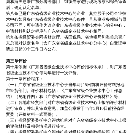
局和海关总署广东分署等部门，组织专家进行现场考察和综合审查
后，确定认定名单。
第八条已是广东省省级企业技术中心的企业，其控股子公司企业技
术中心如具备广东省省级企业技术中心条件，且从事业务领域与母
公司不同，可申请作为该企业广东省省级企业技术中心的分中心，
申请材料和认定程序与广东省省级企业技术中心相同。
第九条省经贸委会同省财政厅、省国税局、省地税局和海关总署广
东总署对认定名单（含广东省省级企业技术中心分中心）自受理申
请之日起90个工作日内公布。
第三章评价
第十条依据《广东省省级企业技术中心评价指标体系》，对广东省
省级企业技术中心每两年进行一次评价。
第十一条评价程序：
（一）广东省省级企业技术中心于当年4月15日前将评价材料报地
市经贸部门。评价材料包括：《广东省省级企业技术中心工作总
结》（见附件四）和《广东省省级企业技术中心评价材料》等。
（二）各地市经贸部门对广东省省级企业技术中心上报的评价材料
进行审查，并出具审查意见，加盖公章后于当年5月10日前报省经
贸委（评价材料一式两份）。
（三）省经贸委委托中介评估机构对广东省省级企业技术中心上报
的评价材料及相关情况进行核查。
（四）省经贸委委托中介评估机构对经核查后的数据按照《广东省