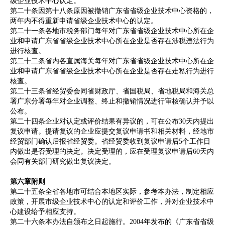
级企业技术中心认定。
第二十条因第十八条原因被撤销广东省省级企业技术中心资格的，
两年内不得重新申请省级企业技术中心的认定。
第二十一条各地市税务部门每年对广东省省级企业技术中心所在企
业和申请广东省省级企业技术中心所在企业是否存在涉税违法行为
进行核查。
第二十二条省内各直属海关每年对广东省省级企业技术中心所在企
业和申请广东省省级企业技术中心所在企业是否存在走私行为进行
核查。
第二十三条省经贸委会同省财政厅、省国税局、省地税局和海关总
署广东分署每年对企业调整、终止和撤销情况进行审核确认并予以
公布。
第二十四条企业对认定或评价结果有异议的，可在公布30天内提出
复议申请。提请复议的企业应提交复议申请书和相关材料，经地市
经贸部门确认后报省经贸委。省经贸委收到复议申请后5个工作日
内做出是否受理的决定。决定受理的，应在受理复议申请后60天内
会同有关部门研究做出复议决定。
第六章附则
第二十五条全省各地市可结合本地区实际，参考本办法，制定相应
政策，开展市级企业技术中心的认定和评价工作，并对企业技术中
心建设给予相应支持。
第二十六条本办法自颁布之日起施行。2004年发布的《广东省省级