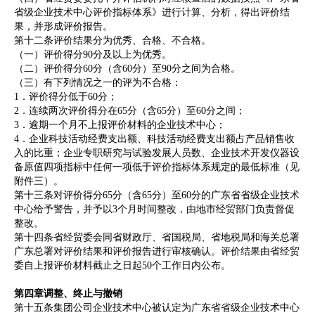
省级企业技术中心评价指标体系》进行计算、分析，得出评价结
果，并形成评价报告。
第十二条评价结果分为优秀、合格、不合格。
（一）评价得分90分及以上为优秀。
（二）评价得分60分（含60分）至90分之间为合格。
（三）有下列情况之一的评为不合格：
1．评价得分低于60分；
2．连续两次评价得分在65分（含65分）至60分之间；
3．逾期一个月不上报评价材料的企业技术中心；
4．企业科技活动经费支出额、科技活动经费支出额占产品销售收
入的比重；企业专职研究与试验发展人员数、企业技术开发仪器设
备原值四项指标中任何一项低于评价指标体系规定的最低标准（见
附件三）。
第十三条对评价得分65分（含65分）至60分的广东省省级企业技术
中心给予警告，并予以3个月时间整改，由地市经贸部门负责督促
整改。
第十四条省经贸委会同省财政厅、省国税局、省地税局和海关总署
广东总署对评价结果和评价报告进行审核确认。评价结果由省经贸
委自上报评价材料截止之日起50个工作日内公布。
第四章调整、终止与撤销
第十五条集团公司企业技术中心被认定为广东省省级企业技术中心