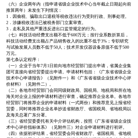
（六）企业两年内（指申请省级企业技术中心当年截止日期起向前
推算两年）未发生下列情况：
1．因偷税、骗取出口退税等税收违法行为受到行政、刑事处理。
2．涉嫌税收违法已被税务部门立案审查。
3．走私及其他严重违反进出口监管规定的行为。
（七）科技活动经费支出额不低于600万元；按行业系数折算后，
科技活动经费支出额占产品销售收入的比重不低于3%；专职研究
与试验发展人员数不低于50人；技术开发仪器设备原值不低于500
万元。
第七条认定程序：
（一）企业于当年7月1日前向地市经贸部门提出申请，省属企业集
团可直接向省经贸委提出申请。申请材料包括：《广东省省级企业
技术中心申请报告》（见附件一）和《广东省省级企业技术中心评
价材料》（见附件二）。
（二）各地市经贸部门会同同级财政局、国税局、地税局和所在地
海关对企业上报的申请材料进行审查，确定推荐企业名单。各地市
经贸部门将推荐企业的申请材料（一式两份）和推荐意见上报省经
贸委，同时将推荐企业名单抄送省财政厅、省国税局、省地税局以
及海关总署广东分署。
（三）省经贸委委托有关中介评估机构，按照《广东省省级企业技
术中心评价指标体系》（见附件三）对企业申请材料进行初评。
（四）依据初评结果，省经贸委会同省财政厅、省国税局、省地税