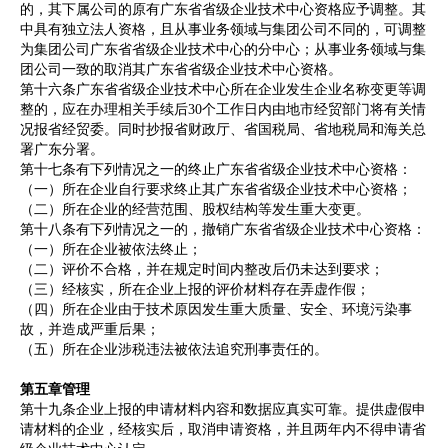
的，其下属公司的原有广东省省级企业技术中心资格应予调整。其
中具有独立法人资格，且从事业务领域与集团公司不同的，可调整
为集团公司广东省省级企业技术中心的分中心；从事业务领域与集
团公司一致的取消其广东省省级企业技术中心资格。
第十六条广东省省级企业技术中心所在企业发生企业名称变更等调
整的，应在办理相关手续后30个工作日内由地市经贸部门将有关情
况报省经贸委。同时抄报省财政厅、省国税局、省地税局和海关总
署广东分署。
第十七条有下列情况之一的终止广东省省级企业技术中心资格：
（一）所在企业自行要求终止其广东省省级企业技术中心资格；
（二）所在企业的经营范围、股权结构等发生重大变更。
第十八条有下列情况之一的，撤销广东省省级企业技术中心资格：
（一）所在企业被依法终止；
（二）评价不合格，并在规定时间内整改后仍未达到要求；
（三）经核实，所在企业上报的评价材料存在弄虚作假；
（四）所在企业由于技术原因发生重大质量、安全、环境污染事
故，并造成严重后果；
（五）所在企业涉税违法被依法追究刑事责任的。
第五章管理
第十九条企业上报的申请材料内容和数据应真实可靠。提供虚假申
请材料的企业，经核实后，取消申请资格，并且两年内不得申请省