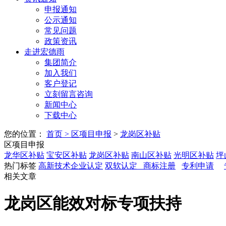
申报通知
公示通知
常见问题
政策资讯
走进宏德雨
集团简介
加入我们
客户登记
立刻留言咨询
新闻中心
下载中心
您的位置：
首页
>
区项目申报
>
龙岗区补贴
区项目申报
龙华区补贴
宝安区补贴
龙岗区补贴
南山区补贴
光明区补贴
坪
热门标签
高新技术企业认定
双软认定
商标注册
专利申请
相关文章
龙岗区能效对标专项扶持