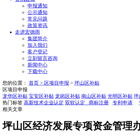
申报通知
公示通知
常见问题
政策资讯
走进宏德雨
集团简介
加入我们
客户登记
立刻留言咨询
新闻中心
下载中心
您的位置：
首页
>
区项目申报
>
坪山区补贴
区项目申报
龙华区补贴
宝安区补贴
龙岗区补贴
南山区补贴
光明区补贴
坪
热门标签
高新技术企业认定
双软认定
商标注册
专利申请
相关文章
坪山区经济发展专项资金管理