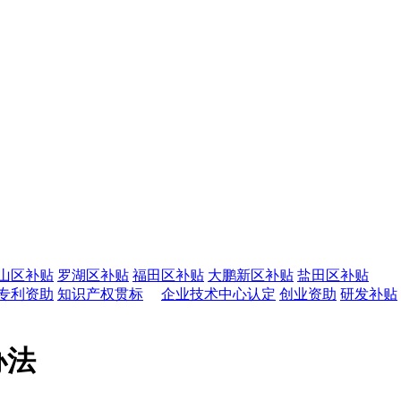
山区补贴
罗湖区补贴
福田区补贴
大鹏新区补贴
盐田区补贴
专利资助
知识产权贯标
企业技术中心认定
创业资助
研发补贴
办法