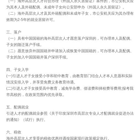
（一）海外高层次人才符合办理《外国人永久居留证》条件的，市公安机关应
为其本人及外籍配偶、未成年子女向公安部申办《外国人永久居留证》。
（二）海外高层次人才及其外籍配偶和未成年子女，市公安机关应为其办理有
效期为2-5年的就业居留许可。
三、落户
（一）具有中国国籍的海外高层次人才愿意落户深圳的，可办理本人及配偶、
子女的随迁落户手续。
（二）愿意放弃外国国籍并申请加入或恢复中国国籍的，可办理本人及配偶、
子女的加入中国国籍并落户深圳手续。
四、子女入学
(一)引进人才子女接受小学和初中教育，由教育部门结合人才本人意愿和实际
情况安排入学，并享受免费义务教育待遇。
(二)引进人才子女接受高中教育，减免学杂费、借读费和择校费等费用;报考我
市高校的，在政策范围内优先录取。
五、配偶就业
引进人才的配偶就业参照《关于印发深圳市高层次专业人才配偶就业促进办法
的通知》（试行）执行。
六、税收
海外高层次人才享受的税收优惠待遇按国家现行政策规定执行。