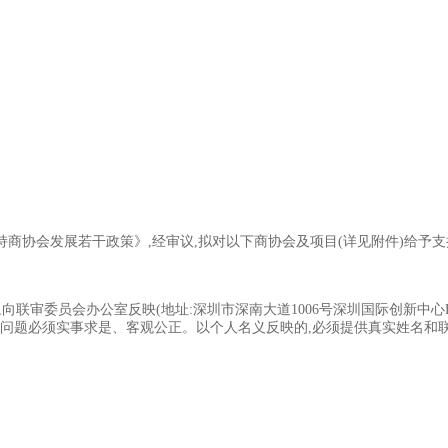
商协会发展若干政策》,经审议,拟对以下商协会及项目(详见附件)给予支
会办公室反映(地址:深圳市深南大道1006号深圳国际创新中心F栋2楼,联系电话:
00—6:00)。反映问题必须实事求是、客观公正。以个人名义反映的,必须提供真