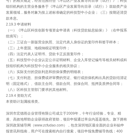
号）的相关规定，经营范围符合《坪山区产业发展导向目录（试行）》；科技
组织机构的主营业务服务于《坪山区产业发展导向目录（试行）》鼓励类产业
发展领域，服务对象为按上述标准确定的科技型中小企业；（三）按期还清贷
款本息。
2.19.3 申请材料
（一）《坪山区科技创新专项资金申请表（科技贷款贴息贴保）》（在申报系
统填写）；
（二）三证合一新版营业执照、法定代表人身份证的复印件和签字样本；
（三）上年度国、地税纳税证明复印件；
（四）法定代表人证明书、贷款卡正反面复印件；
（五）科技型中小企业认定公示证明材料、企业入库登记编号等相关材料或科
技组织机构为科技型中小企业服务的相关协议；
（六）实际支付的贷款利息和担保保费的明细表；
（七）支付利息、担保费或评审费的凭证、银行或担保机构出具的贷款结清证
明（固定格式）、借款主合同、借款合同、担保合同、抵押及质押合同等；
（八）区科技主管部门要求的其他材料。
2.19.4 资助方式
本资助计划属核准类。
深圳市宏德雨企业管理有限公司成立于2009年，十年行业经验，专业、精
准、高效地帮助企业获得政府资助，项目申报通过率业内遥遥领先。旗下拥有
深圳政策辅导网（www.zcfudao.com），包含深圳地区最全面的企业补贴申
报资讯和指南，用户可在搜索框内自行搜索，项目申报免费辅导热线：400