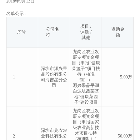
2018年9月13日
名单公示：
项目 /
公司名
资助金
序号
课题 /
称
额
其他
龙岗区农业发
展专项资金项
目（申报“健康
深圳市源兴果
菜篮子”项目扶
品股份有限公
持（核准
1
5.00万
司海吉星分公
制））
司
源兴果品平湖
白泥坑蔬菜基
地“健康菜园
子”建设项目
龙岗区农业发
展专项资金项
目（申报国家
级农业高新技
深圳市兆农农
术项目扶持
2
业科技有限公
50.00万
（核准制））